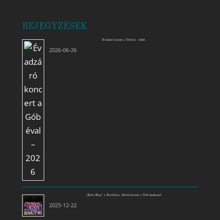
BEJEGYZÉSEK
Évadzáró koncert a Góbéval – 2026
2026-06-26
„Közös Hang” a Bartókban: Adventi koncert a Góbé zenekarral
2025-12-22