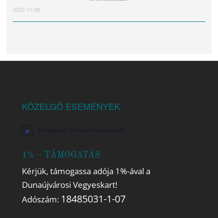
2025-11-08
KÖZELGŐ ESEMÉNYEK
Nincsenek jövőbeni események.
Notice
1% – TÁMOGATÁS
Kérjük, támogassa adója 1%-ával a
Dunaújvárosi Vegyeskart!
18485031-1-07
Adószám: