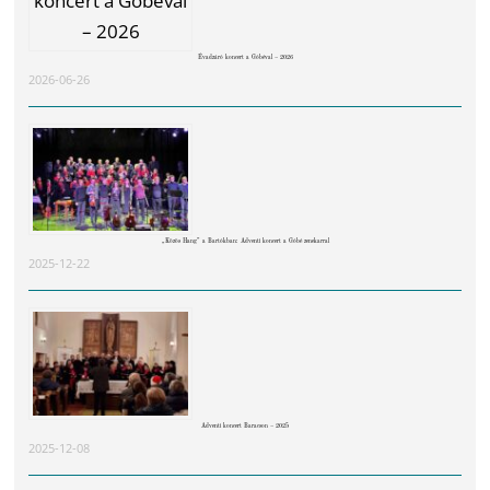
Évadzáró koncert a Góbéval – 2026
2026-06-26
„Közös Hang” a Bartókban: Adventi koncert a Góbé zenekarral
2025-12-22
Adventi koncert Baracson – 2025
2025-12-08