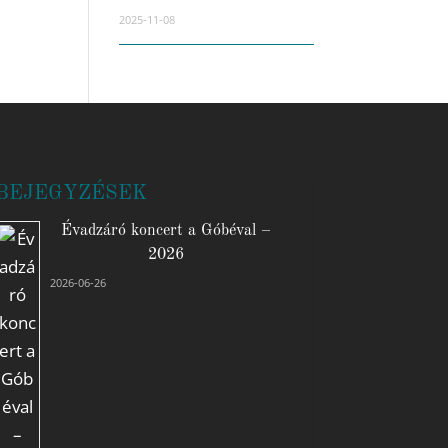
2025-11-08
BEJEGYZÉSEK
Évadzáró koncert a Góbéval –
2026
2026-06-26