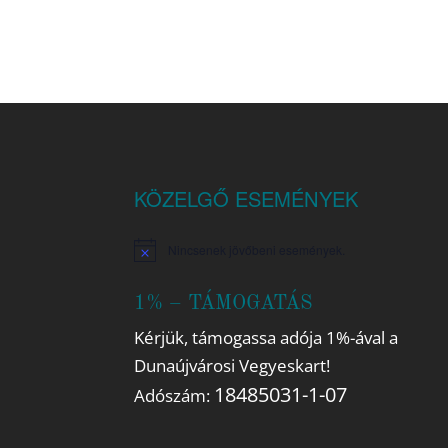
KÖZELGŐ ESEMÉNYEK
Nincsenek jövőbeni események.
Notice
1% – TÁMOGATÁS
Kérjük, támogassa adója 1%-ával a
Dunaújvárosi Vegyeskart!
18485031-1-07
Adószám: