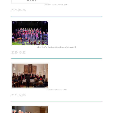
Évadzáró koncert a Góbéval – 2026
2026-06-26
„Közös Hang” a Bartókban: Adventi koncert a Góbé zenekarral
2025-12-22
Adventi koncert Baracson – 2025
2025-12-08