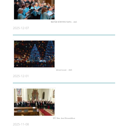
MAGYAR KÓRUSOK NAPJA – 2025
2025-12-07
Adventi koncert – 2025
2025-12-01
XIV. Dréta Antal Kórustalálkozó
2025-11-08