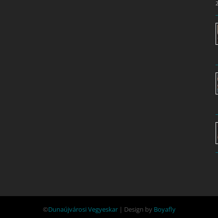
©
Dunaújvárosi Vegyeskar
| Design by
Boyafly