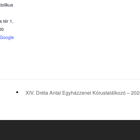
atolikus
a tér 1,
00
 Google
XIV. Dréta Antal Egyházzenei Kórustalálkozó – 20