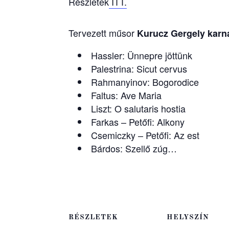
Részletek
ITT.
Tervezett műsor
Kurucz Gergely karn
Hassler: Ünnepre jöttünk
Palestrina: Sicut cervus
Rahmanyinov: Bogorodice
Faltus: Ave Maria
Liszt: O salutaris hostia
Farkas – Petőfi: Alkony
Csemiczky – Petőfi: Az est
Bárdos: Szellő zúg…
RÉSZLETEK
HELYSZÍN