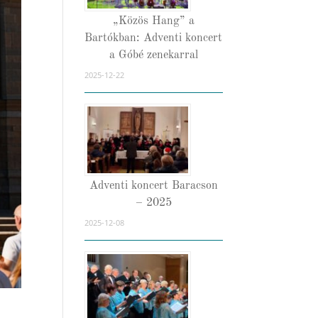
„Közös Hang” a
Bartókban: Adventi koncert
a Góbé zenekarral
2025-12-22
Adventi koncert Baracson
– 2025
2025-12-08