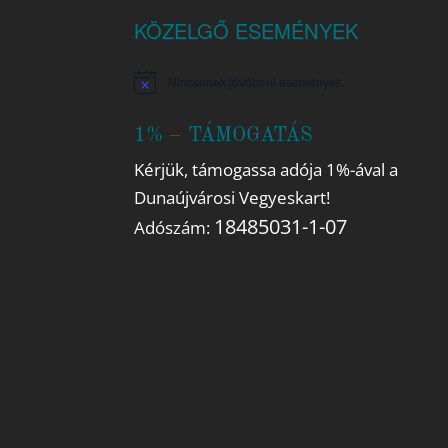
KÖZELGŐ ESEMÉNYEK
Nincsenek jövőbeni események.
Notice
1% – TÁMOGATÁS
Kérjük, támogassa adója 1%-ával a
Dunaújvárosi Vegyeskart!
18485031-1-07
Adószám: