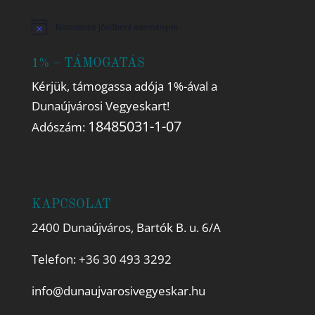
Nincsenek jövőbeni események.
Notice
1% – TÁMOGATÁS
Kérjük, támogassa adója 1%-ával a
Dunaújvárosi Vegyeskart!
18485031-1-07
Adószám:
KAPCSOLAT
2400 Dunaújváros, Bartók B. u. 6/A
Telefon:
+36 30 493 3292
info@dunaujvarosivegyeskar.hu