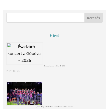
Hírek
Évadzáró koncert a Góbéval – 2026
2026-06-26
„Közös Hang” a Bartókban: Adventi koncert a Góbé zenekarral