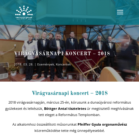
VIRÁGVASÁRNAPI KONCERT – 2018
2018. 03. 28.
Események
,
Koncertek
Virágvasárnapi koncert – 2018
2018 virágvasárnapján, március 25-én, kórusunk a dunaújvárosi református
gyülekezet és lelkészük,
Böttger Antal tiszteletes
úr megtisztelő meghívásának
tett eleget a Református Templomban.
Az alkalomhoz összeállított műsorunkat
Pfeiffer Gyula orgonaművész
közreműködése tette még ünnepélyesebbé.