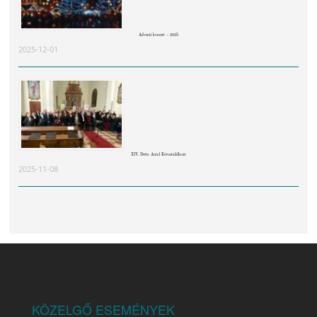
Adventi koncert – 2025
2025-12-01
XIV. Dréta Antal Kórustalálkozó
2025-11-08
KÖZELGŐ ESEMÉNYEK