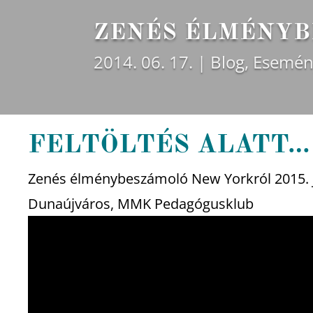
ZENÉS ÉLMÉNYB
2014. 06. 17.
Blog
,
Esemén
FELTÖLTÉS ALATT…
Zenés élménybeszámoló New Yorkról 2015. 
Dunaújváros, MMK Pedagógusklub