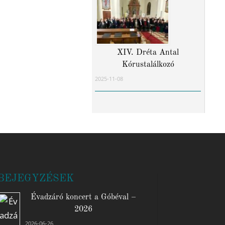
XIV. Dréta Antal
Kórustalálkozó
2025-11-08
BEJEGYZÉSEK
Évadzáró koncert a Góbéval –
2026
2026-06-26