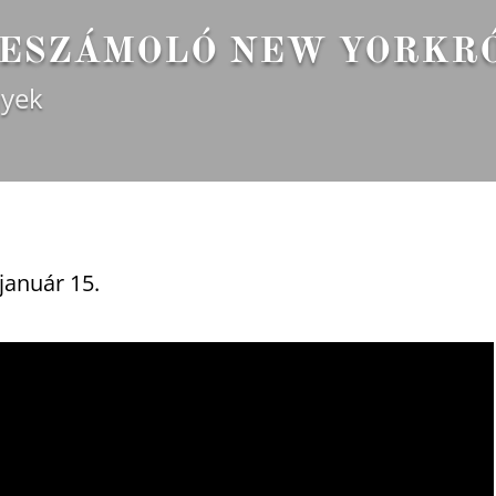
ESZÁMOLÓ NEW YORKR
yek
január 15.