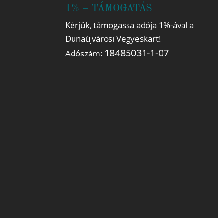
1% – TÁMOGATÁS
Kérjük, támogassa adója 1%-ával a
Dunaújvárosi Vegyeskart!
18485031-1-07
Adószám: