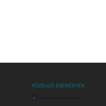
KÖZELGŐ ESEMÉNYEK
Nincsenek jövőbeni események.
Notice