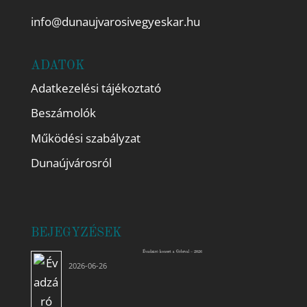
info@dunaujvarosivegyeskar.hu
ADATOK
Adatkezelési tájékoztató
Beszámolók
Működési szabályzat
Dunaújvárosról
BEJEGYZÉSEK
Évadzáró koncert a Góbéval – 2026
2026-06-26