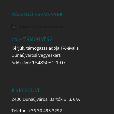
KÖZELGŐ ESEMÉNYEK
Nincsenek jövőbeni események.
Notice
1% – TÁMOGATÁS
Kérjük, támogassa adója 1%-ával a
Dunaújvárosi Vegyeskart!
18485031-1-07
Adószám:
KAPCSOLAT
2400 Dunaújváros, Bartók B. u. 6/A
Telefon:
+36 30 493 3292